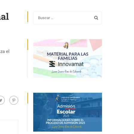
nal
za el