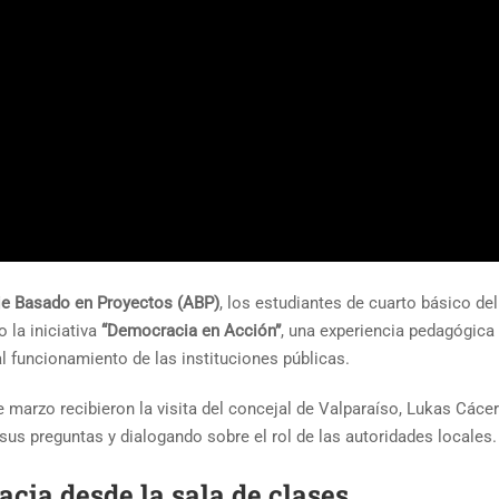
je Basado en Proyectos (ABP)
, los estudiantes de cuarto básico de
 la iniciativa
“Democracia en Acción”
, una experiencia pedagógica
 al funcionamiento de las instituciones públicas.
 marzo recibieron la visita del concejal de
Valparaíso
,
Lukas Cáce
us preguntas y dialogando sobre el rol de las autoridades locales.
cia desde la sala de clases