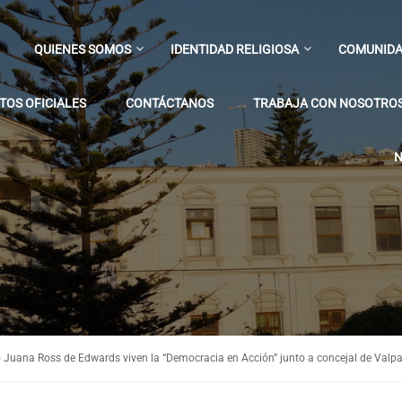
QUIENES SOMOS
IDENTIDAD RELIGIOSA
COMUNIDA
OS OFICIALES
CONTÁCTANOS
TRABAJA CON NOSOTRO
N
o Juana Ross de Edwards viven la “Democracia en Acción” junto a concejal de Valp