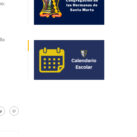
no:
llo