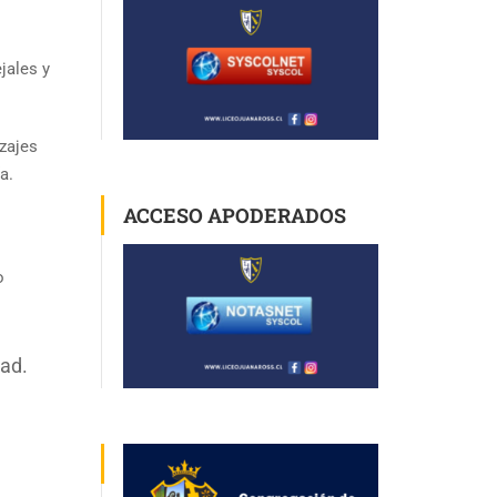
jales y
izajes
a.
ACCESO APODERADOS
o
dad.