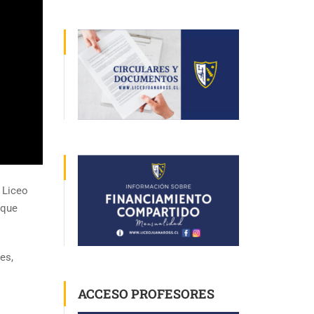
l
Liceo
 que
res
,
ACCESO PROFESORES