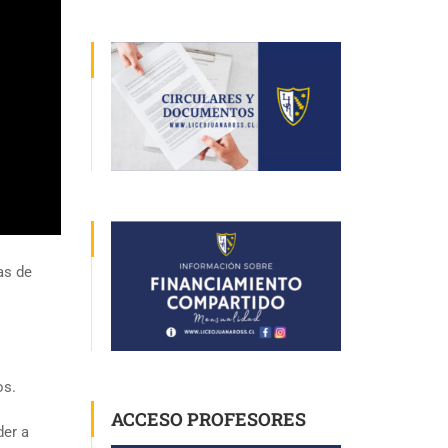
as de
sos.
ACCESO PROFESORES
der a