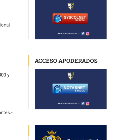
ional
ACCESO APODERADOS
000 y
antes.-