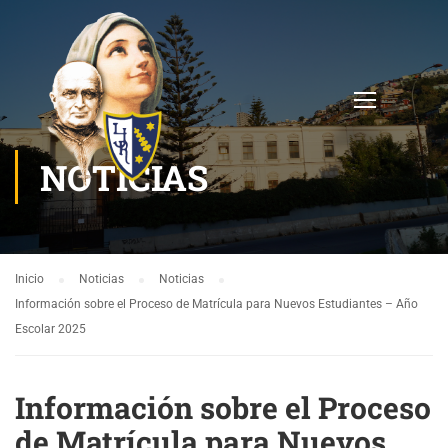
NOTICIAS
Inicio
Noticias
Noticias
Información sobre el Proceso de Matrícula para Nuevos Estudiantes – Año
Escolar 2025
Información sobre el Proceso
de Matrícula para Nuevos