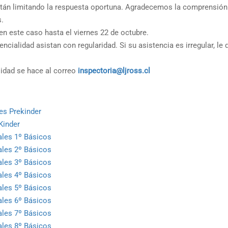
están limitando la respuesta oportuna. Agradecemos la comprensión
es.
en este caso hasta el viernes 22 de octubre.
ialidad asistan con regularidad. Si su asistencia es irregular, le 
idad se hace al correo
inspectoria@ljross.cl
es Prekinder
Kinder
ales 1º Básicos
ales 2º Básicos
ales 3º Básicos
ales 4º Básicos
ales 5º Básicos
ales 6º Básicos
ales 7º Básicos
ales 8º Básicos