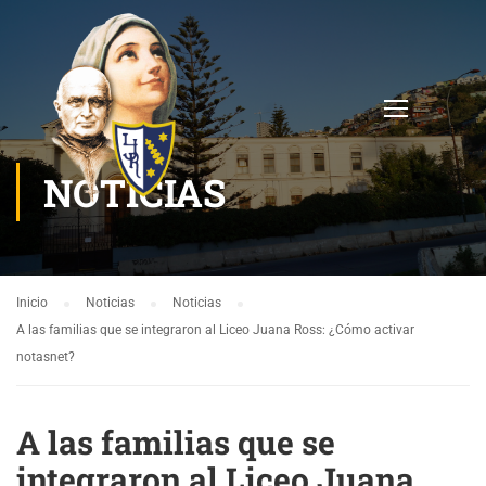
NOTICIAS
Inicio
Noticias
Noticias
A las familias que se integraron al Liceo Juana Ross: ¿Cómo activar
notasnet?
A las familias que se
integraron al Liceo Juana