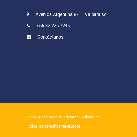
Avenida Argentina 871 | Valparaiso
+56 32 225 7245
Contáctanos
Liceo Juana Ross de Edwards
| Valparaiso
Todos los derechos reservados