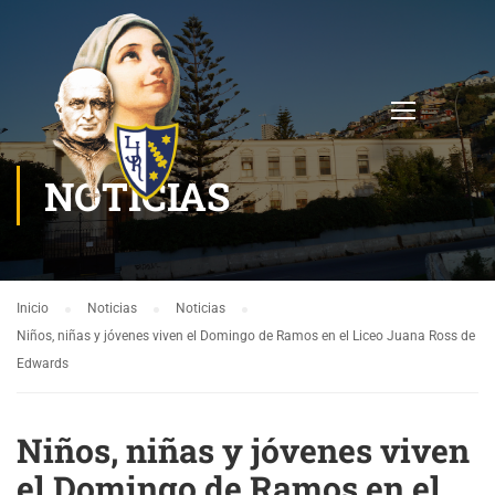
NOTICIAS
Inicio
Noticias
Noticias
Niños, niñas y jóvenes viven el Domingo de Ramos en el Liceo Juana Ross de
Edwards
Niños, niñas y jóvenes viven
el Domingo de Ramos en el