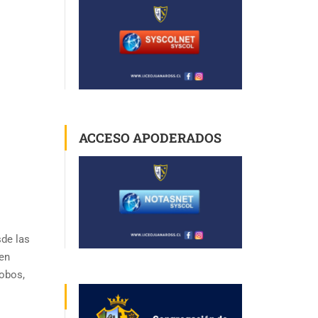
ACCESO APODERADOS
sde las
ben
lobos,