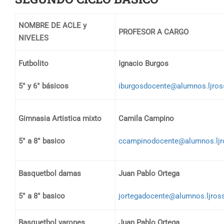
NOMBRE DE ACLE y
PROFESOR A CARGO
NIVELES
Futbolito
Ignacio Burgos
5° y 6° básicos
iburgosdocente@alumnos.ljros
Gimnasia Artistica mixto
Camila Campino
5° a 8° basico
ccampinodocente@alumnos.ljr
Basquetbol damas
Juan Pablo Ortega
5° a 8° basico
jortegadocente@alumnos.ljross
Basquetbol varones
Juan Pablo Ortega