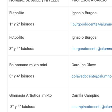
NOMBRE DE ACLE y NIVELES
PROFESOR A CARGO
Futbolito
Ignacio Burgos
1° y 2° básicos
iburgosdocente@alumnos
Futbolito
Ignacio Burgos
3° y 4° básicos
iburgosdocente@alumnos
Balonmano mixto mini
Carolina Olave
3° y 4° básicos
colavedocente@alumnos.
Gimnasia Artística mixto
Camila Campino
3° y 4° básicos
ccampinodocente@alumn