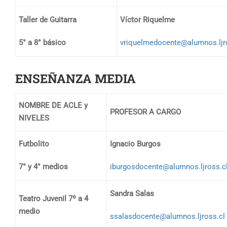
Taller de Guitarra
Víctor Riquelme
5° a 8° básico
vriquelmedocente@alumnos.ljr
ENSEÑANZA MEDIA
NOMBRE DE ACLE y
PROFESOR A CARGO
NIVELES
Futbolito
Ignacio Burgos
7° y 4° medios
iburgosdocente@alumnos.ljross.c
Sandra Salas
Teatro Juvenil 7º a 4
medio
ssalasdocente@alumnos.ljross.cl