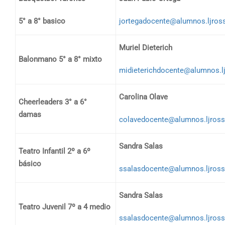
5° a 8° basico
jortegadocente@alumnos.ljross
Muriel Dieterich
Balonmano 5° a 8° mixto
midieterichdocente@alumnos.lj
Carolina Olave
Cheerleaders 3° a 6°
damas
colavedocente@alumnos.ljross
Sandra Salas
Teatro Infantil 2º a 6º
básico
ssalasdocente@alumnos.ljross
Sandra Salas
Teatro Juvenil 7º a 4 medio
ssalasdocente@alumnos.ljross