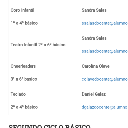
Coro Infantil
Sandra Salas
1º a 4º básico
ssalasdocente@alumnos.
Sandra Salas
Teatro Infantil 2º a 6º básico
ssalasdocente@alumnos.
Cheerleaders
Carolina Olave
3° a 6° basico
colavedocente@alumnos.
Teclado
Daniel Galaz
2º a 4º básico
dgalazdocente@alumnos.
SEGUNDO CICLO BÁSICO