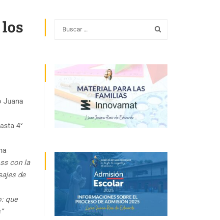
los
eo Juana
hasta 4°
ha
ss con la
sajes de
o: que
”